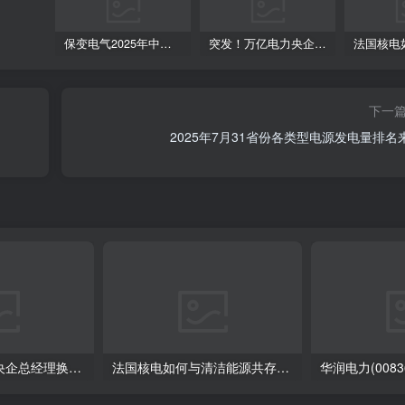
保变电气2025年中报：净利润同比飙升230.76%，控股股东变更落定
突发！万亿电力央企总经理换人！
下一
2025年7月31省份各类型电源发电量排名
突发！万亿电力央企总经理换人！
法国核电如何与清洁能源共存？标普：灵活错峰是秘诀