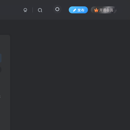
发布
开通会员
展