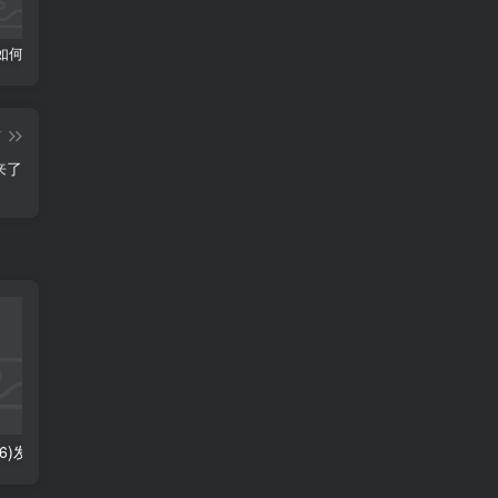
法国核电如何与清洁能源共存？标普：灵活错峰是秘诀
华润电力(00836)发布中期业绩 股东应占利润78.72亿港元 同比减少15.92%
山西"136号文"征求意见：竞价上下限0.199~0.332元/度
篇
来了
华润电力(00836)发布中期业绩 股东应占利润78.72亿港元 同比减少15.92%
山西"136号文"征求意见：竞价上下限0.199~0.332元/度