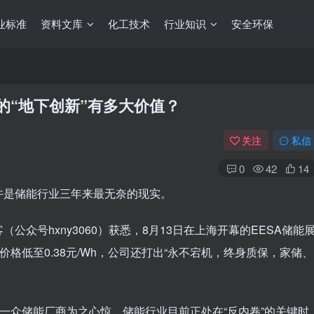
业标准
资料文库
化工技术
行业知识
安全环保
橙的“地下创新”有多大价值？
关注
私信
0
42
14
许是储能行业三年来最无奈的现实。
众号hxny3060）获悉，8月13日在上海开幕的EESA储能
价格低至0.38元/Wh，公司还打出“永不宕机，终身质保，家储、
让一众储能厂商为之心惊。储能行业目前正处在“反内卷”的关键时