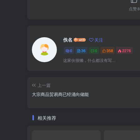
点赞
8
佚名
关注
0
36
0
358
2276
这家伙很懒，什么都没有写...
上一篇
大宗商品贸易商已经涌向储能
相关推荐