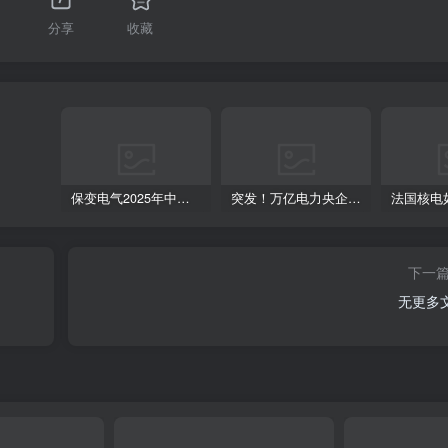
分享
收藏
保变电气2025年中报：净利润同比飙升230.76%，控股股东变更落定
突发！万亿电力央企总经理换人！
下一
无更多