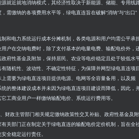
能源就近就地消纳模式，其经济性取决于新能源、储能、专用线
，需缴纳的各项费用水平等，绿电直连旨在破解“消纳”与“出口”
机制和电力系统运行成本分摊机制，各类电源和用户均需公平承
业用户在交纳电费时，除了支付基本的电量电费、输配电价外，
括政府性基金及附加，保持居民、农业等电价稳定且处于较低水
具有随机性、波动性、不确定性特征，为保障并网型绿电直连项
本上需要为绿电直连项目提供电源、电网等全容量备用，以及频
系统的整体建设成本并未因为绿电直连项目建设而降低，因此，
其它工商业用户一样缴纳输配电价、系统运行费用等。
格、财政主管部门相关规定缴纳政策性交叉补贴、政府性基金及附
家有关部门正在制定关于绿电直连的输配电价定价机制，旨在全
统安全稳定运行责任。