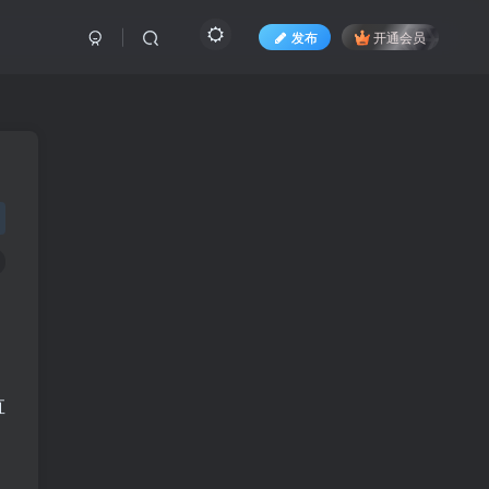
发布
开通会员
，
直
，