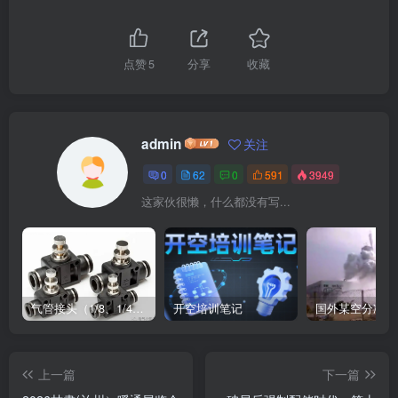
点赞
5
分享
收藏
admin
关注
0
62
0
591
3949
这家伙很懒，什么都没有写...
气管接头（1/8、1/4、3/8、1/2）代表含义
开空培训笔记
上一篇
下一篇