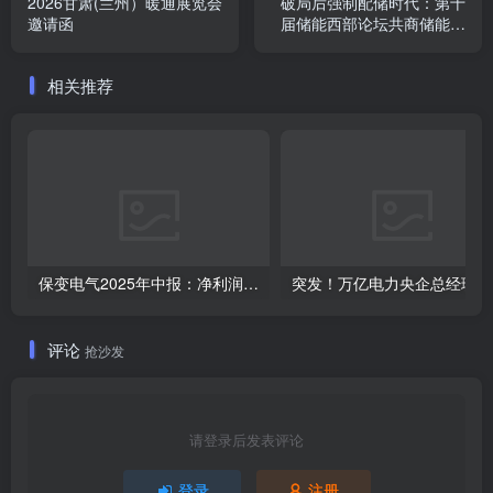
2026甘肃(兰州）暖通展览会
破局后强制配储时代：第十
邀请函
届储能西部论坛共商储能价
值重构与西部路径
相关推荐
保变电气2025年中报：净利润同比飙升230.76%，控股股东变更落定
突
评论
抢沙发
请登录后发表评论
登录
注册